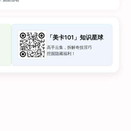
「美卡101」知识星球
高手云集，拆解奇技淫巧
挖掘隐藏福利！