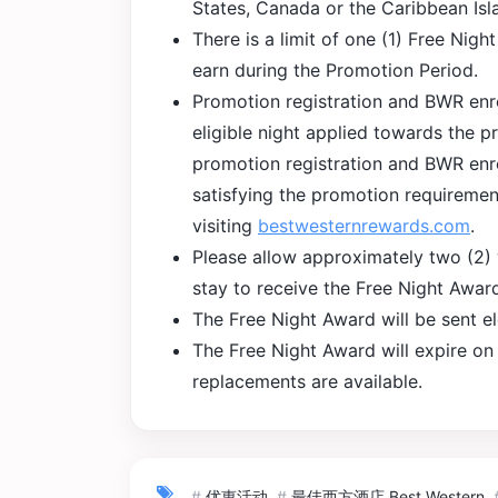
States, Canada or the Caribbean Isl
There is a limit of one (1) Free Ni
earn during the Promotion Period.
Promotion registration and BWR enro
eligible night applied towards the p
promotion registration and BWR enr
satisfying the promotion requireme
visiting
bestwesternrewards.com
.
Please allow approximately two (2) 
stay to receive the Free Night Awar
The Free Night Award will be sent e
The Free Night Award will expire on
replacements are available.
#
优惠活动
#
最佳西方酒店 Best Western