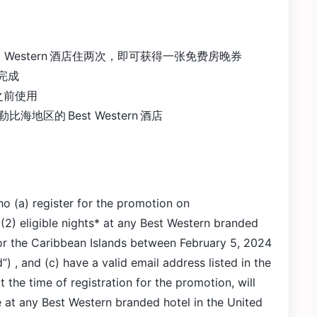
 Western 酒店住两次，即可获得一张免费房晚券
前完成
日之前使用
区的 Best Western 酒店
 (a) register for the promotion on
2) eligible nights* at any Best Western branded
 or the Caribbean Islands between February 5, 2024
 , and (c) have a valid email address listed in the
the time of registration for the promotion, will
 at any Best Western branded hotel in the United