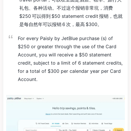
礼包、各种活动。不过这个报销非常坑，消费
$250 可以得到 $50 statement credit 报销，也就
是每自然年可以报销 6 次，最高 $300。
For every Paisly by JetBlue purchase (s) of
$250 or greater through the use of the Card
Account, you will receive a $50 statement
credit, subject to a limit of 6 statement credits,
for a total of $300 per calendar year per Card
Account.