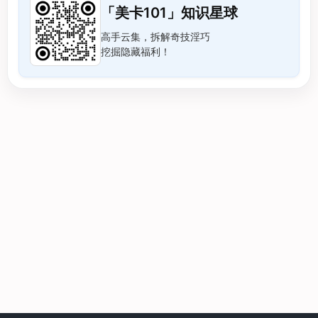
「美卡101」知识星球
高手云集，拆解奇技淫巧
挖掘隐藏福利！