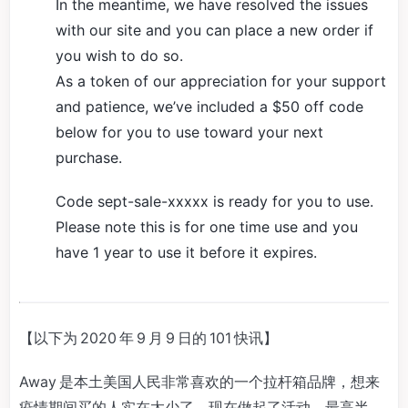
In the meantime, we have resolved the issues
with our site and you can place a new order if
you wish to do so.
As a token of our appreciation for your support
and patience, we’ve included a $50 off code
below for you to use toward your next
purchase.
Code sept-sale-xxxxx is ready for you to use.
Please note this is for one time use and you
have 1 year to use it before it expires.
【以下为 2020 年 9 月 9 日的 101 快讯】
Away 是本土美国人民非常喜欢的一个拉杆箱品牌，想来
疫情期间买的人实在太少了，现在做起了活动，最高半