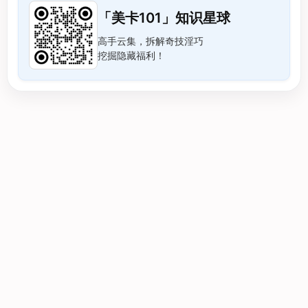
「美卡101」知识星球
高手云集，拆解奇技淫巧
挖掘隐藏福利！