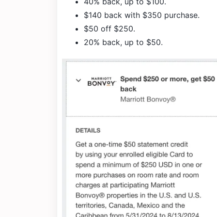
40% back, up to $100.
$140 back with $350 purchase.
$50 off $250.
20% back, up to $50.