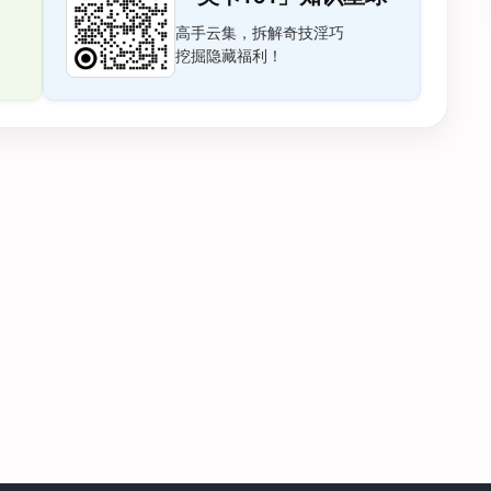
高手云集，拆解奇技淫巧
挖掘隐藏福利！