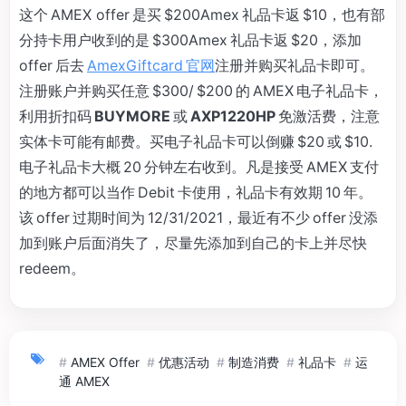
这个 AMEX offer 是买 $200Amex 礼品卡返 $10，也有部
分持卡用户收到的是 $300Amex 礼品卡返 $20，添加
offer 后去
AmexGiftcard 官网
注册并购买礼品卡即可。
注册账户并购买任意 $300/ $200 的 AMEX 电子礼品卡，
利用折扣码
BUYMORE
或
AXP1220HP
免激活费，注意
实体卡可能有邮费。买电子礼品卡可以倒赚 $20 或 $10.
电子礼品卡大概 20 分钟左右收到。凡是接受 AMEX 支付
的地方都可以当作 Debit 卡使用，礼品卡有效期 10 年。
该 offer 过期时间为 12/31/2021，最近有不少 offer 没添
加到账户后面消失了，尽量先添加到自己的卡上并尽快
redeem。
#
AMEX Offer
#
优惠活动
#
制造消费
#
礼品卡
#
运
通 AMEX