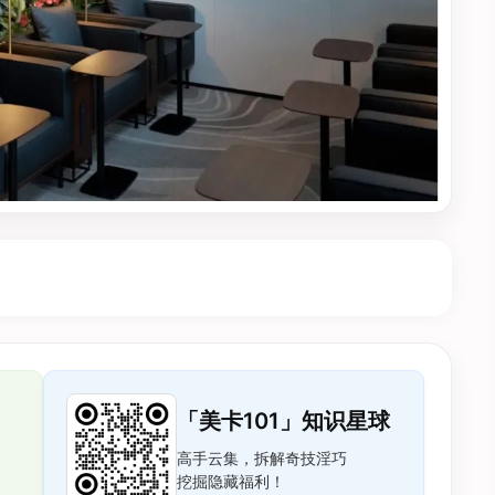
「美卡101」知识星球
高手云集，拆解奇技淫巧
挖掘隐藏福利！