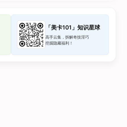
「美卡101」知识星球
高手云集，拆解奇技淫巧
挖掘隐藏福利！