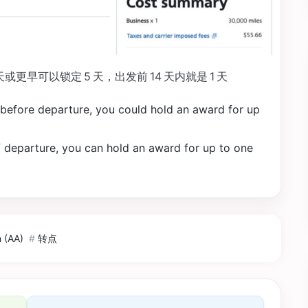
更早可以锁定 5 天，出发前 14 天内就是 1 天
s before departure, you could hold an award for up
of departure, you can hold an award for up to one
(AA)
#
转点