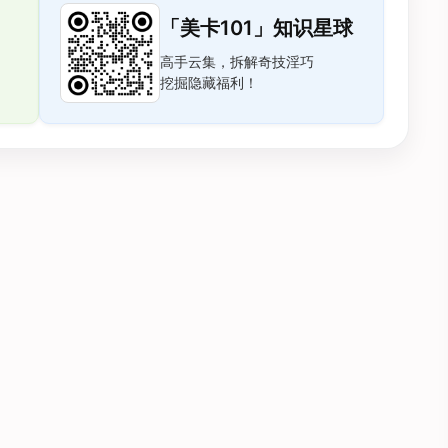
「美卡101」知识星球
高手云集，拆解奇技淫巧
挖掘隐藏福利！