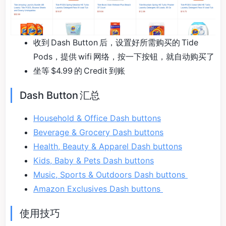
收到 Dash Button 后，设置好所需购买的 Tide
Pods，提供 wifi 网络，按一下按钮，就自动购买了
坐等 $4.99 的 Credit 到账
Dash Button 汇总
Household & Office Dash buttons
Beverage & Grocery Dash buttons
Health, Beauty & Apparel Dash buttons
Kids, Baby & Pets Dash buttons
Music, Sports & Outdoors Dash buttons
Amazon Exclusives Dash buttons
使用技巧