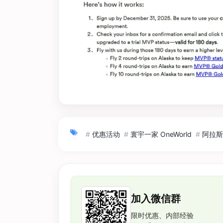
#
优惠活动
#
寰宇一家 OneWorld
#
阿拉斯加
加入微信群
限时优惠、内部经验