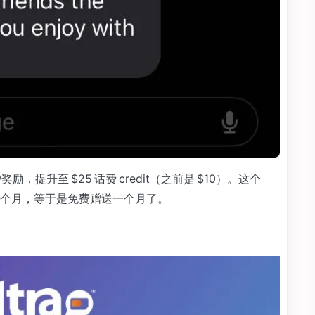
户奖励，提升至 $25 话费 credit（之前是 $10）。这个
o）一个月，等于是免费赠送一个月了。