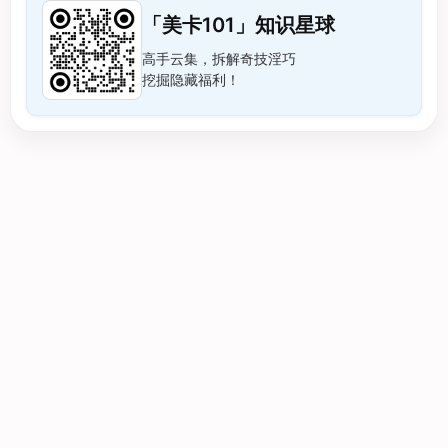
「美卡101」知识星球
高手云集，拆解奇技淫巧
挖掘隐藏福利！