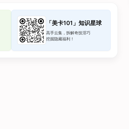
「美卡101」知识星球
高手云集，拆解奇技淫巧
挖掘隐藏福利！