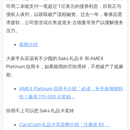
司周二未能支付一笔超过 1 亿美元的债券利息，目前正与
债权人谈判，以获取破产流程融资。过去一年，奢侈品需
求疲软，公司曾尝试出售波道夫·古德曼等资产以缓解债务
压力。
新闻介绍
大家手头应该有不少囤的 Saks 礼品卡 和 AMEX
Platinum 信用卡，如果能用的尽快用掉，不然破产了挺麻
烦。
AMEX Platinum 信用卡介绍「必读，补充各报销特
性！最高 175,000 点奖励」
你用不上可以把 Saks 礼品卡卖掉
CardCash 礼品卡买卖网介绍「注册送 $5 」