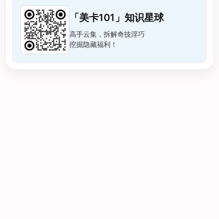
「美卡101」知识星球
高手云集，拆解奇技淫巧
挖掘隐藏福利！