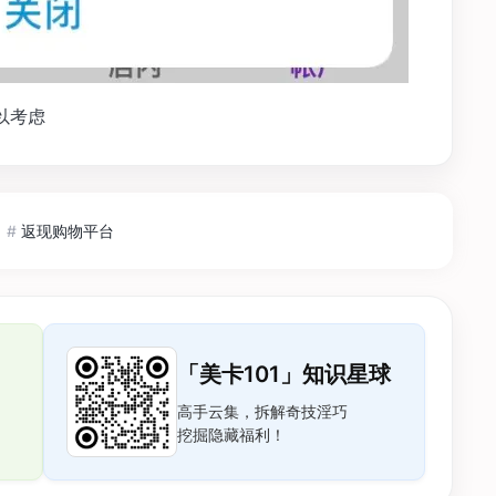
可以考虑
#
返现购物平台
「美卡101」知识星球
高手云集，拆解奇技淫巧
挖掘隐藏福利！