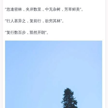
“忽逢密林，夹岸数里，中无杂树，芳草鲜美”。
“行人甚异之，复前行，欲穷其林”。
“复行数百步，豁然开朗”。