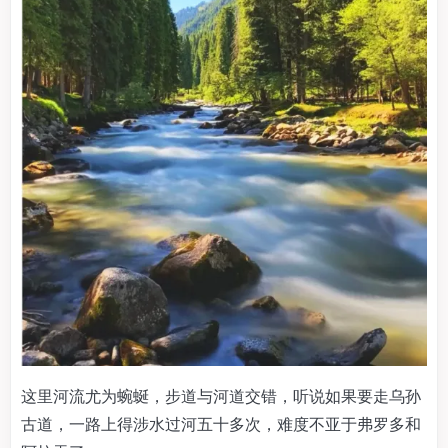
这里河流尤为蜿蜒，步道与河道交错，听说如果要走乌孙
古道，一路上得涉水过河五十多次，难度不亚于弗罗多和