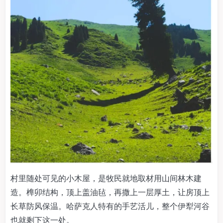
村里随处可见的小木屋，是牧民就地取材用山间林木建
造。榫卯结构，顶上盖油毡，再撒上一层厚土，让房顶上
长草防风保温。哈萨克人特有的手艺活儿，整个伊犁河谷
也就剩下这一处。