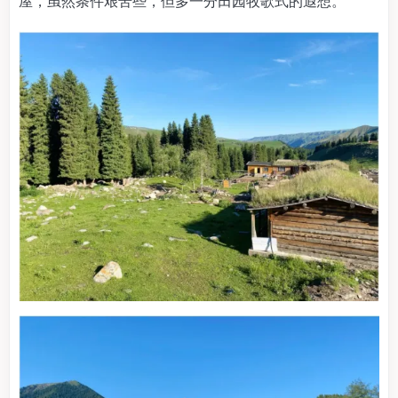
屋，虽然条件艰苦些，但多一分田园牧歌式的遐想。