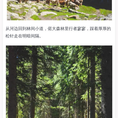
从河边回到林间小道，偌大森林里行者寥寥，踩着厚厚的
松针走在明暗间隔。