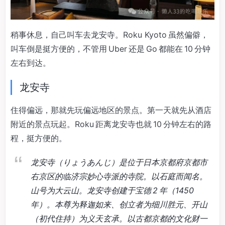
稍事休息，自己叫车去龙安寺。Roku Kyoto 虽然偏僻，
叫车倒是挺方便的，不管用 Uber 还是 Go 都能在 10 分钟
左右到达。
龙安寺
住得偏远，那就先玩偏远地区的景点。第一天就先从酒店
附近的景点玩起。Roku 距离龙安寺也就 10 分钟左右的路
程，挺方便的。
龙安寺（りょうあんじ）是位于日本京都府京都市
右京区的临济宗妙心寺派的寺院。以石庭而闻名。
山号为大云山。龙安寺创建于宝德 2 年（1450
年）。本尊为释迦如来、创立者为细川胜元、开山
（初代住持）为义天玄承。以古都京都的文化财一