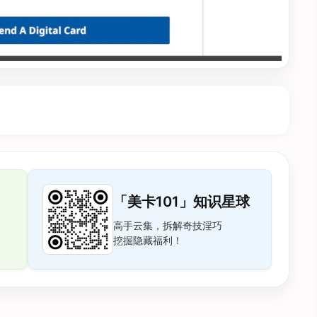
「美卡101」知识星球
高手云集，拆解奇技淫巧
挖掘隐藏福利！