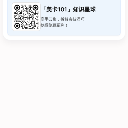
「美卡101」知识星球
高手云集，拆解奇技淫巧
挖掘隐藏福利！