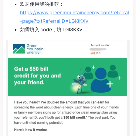
欢迎使用我的推荐：
https://www.greenmountainenergy.com/referral
-page?txtReferralID=LGI8KXV
如需填入 code，填 LGI8KXV