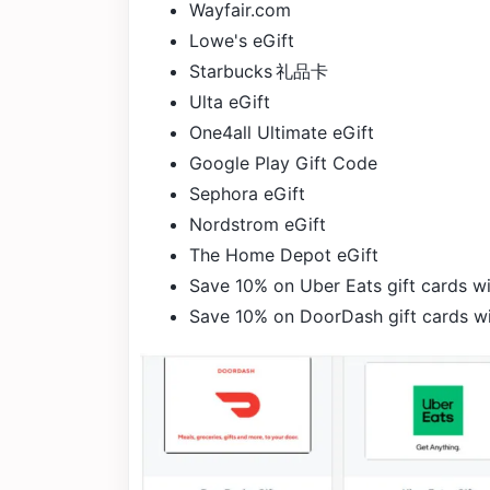
Wayfair.com
Lowe's eGift
Starbucks 礼品卡
Ulta eGift
One4all Ultimate eGift
Google Play Gift Code
Sephora eGift
Nordstrom eGift
The Home Depot eGift
Save 10% on Uber Eats gift cards 
Save 10% on DoorDash gift cards 