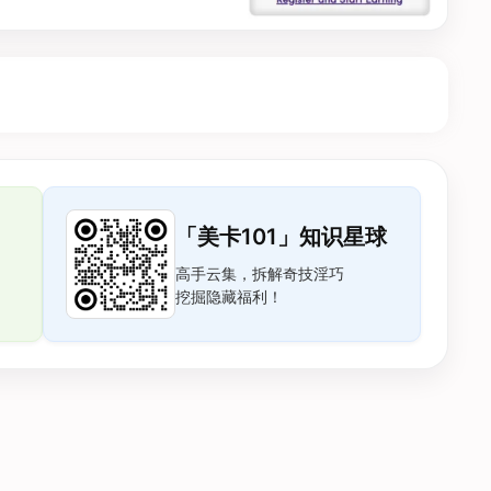
「美卡101」知识星球
高手云集，拆解奇技淫巧
挖掘隐藏福利！