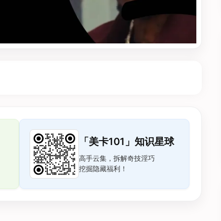
「美卡101」知识星球
高手云集，拆解奇技淫巧
挖掘隐藏福利！