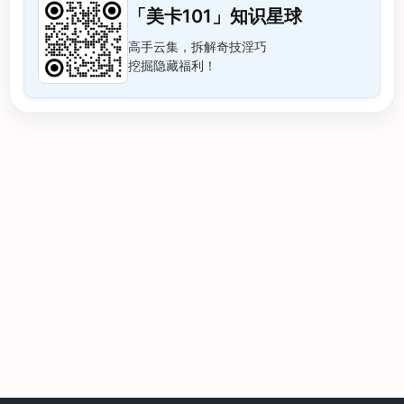
「美卡101」知识星球
高手云集，拆解奇技淫巧
挖掘隐藏福利！