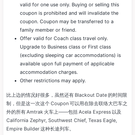
valid for one use only. Buying or selling this
coupon is prohibited and will invalidate the
coupon. Coupon may be transferred to a
family member or friend.
Offer valid for Coach class travel only.
Upgrade to Business class or First class
(excluding sleeping car accommodations) is
available upon full payment of applicable
accommodation charges.
Other restrictions may apply.
比上边的情况好很多，虽然还有 Blackout Date 的时间限
制，但是这一次这个 Coupon 可以用在除去联络大巴车之
外的所有 Amtrak 火车上——包括 Acela Express 以及
California Zephyr, Southwest Chief, Texas Eagle,
Empire Builder 这种长途列车。