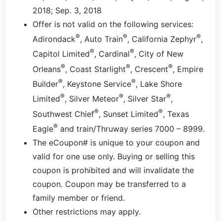
2018; Sep. 3, 2018
Offer is not valid on the following services:
®
®
®
Adirondack
, Auto Train
, California Zephyr
,
®
®
Capitol Limited
, Cardinal
, City of New
®
®
®
Orleans
, Coast Starlight
, Crescent
, Empire
®
®
Builder
, Keystone Service
, Lake Shore
®
®
®
Limited
, Silver Meteor
, Silver Star
,
®
®
Southwest Chief
, Sunset Limited
, Texas
®
Eagle
and train/Thruway series 7000 – 8999.
The eCoupon# is unique to your coupon and
valid for one use only. Buying or selling this
coupon is prohibited and will invalidate the
coupon. Coupon may be transferred to a
family member or friend.
Other restrictions may apply.