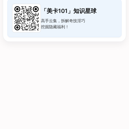
「美卡101」知识星球
高手云集，拆解奇技淫巧
挖掘隐藏福利！