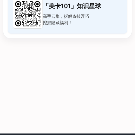
「美卡101」知识星球
高手云集，拆解奇技淫巧
挖掘隐藏福利！