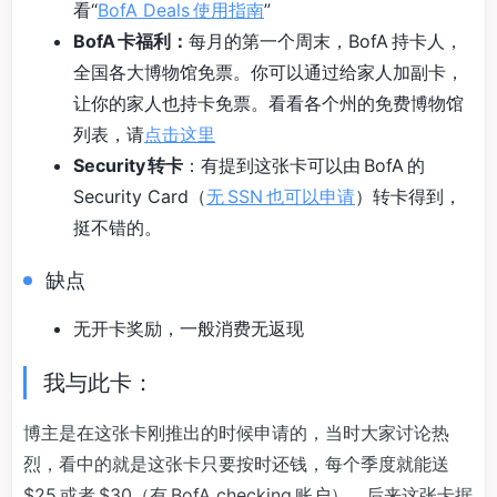
看“
BofA Deals 使用指南
”
BofA 卡福利：
每月的第一个周末，BofA 持卡人，
全国各大博物馆免票。你可以通过给家人加副卡，
让你的家人也持卡免票。看看各个州的免费博物馆
列表，请
点击这里
Security 转卡
：有提到这张卡可以由 BofA 的
Security Card（
无 SSN 也可以申请
）转卡得到，
挺不错的。
缺点
无开卡奖励，一般消费无返现
我与此卡：
博主是在这张卡刚推出的时候申请的，当时大家讨论热
烈，看中的就是这张卡只要按时还钱，每个季度就能送
$25 或者 $30（有 BofA checking 账户）。后来这张卡据