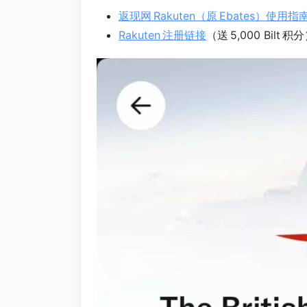
返现网 Rakuten（原 Ebates）使用指
Rakuten 注册链接
（送 5,000 Bilt 积