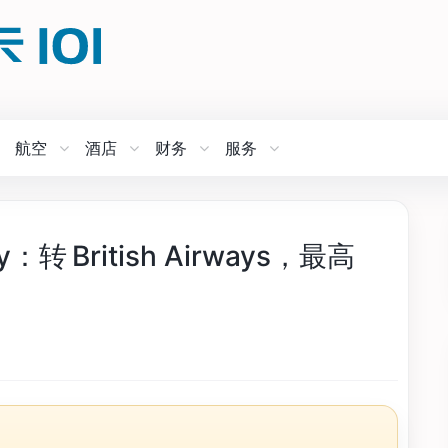
航空
酒店
财务
服务
y：转 British Airways，最高