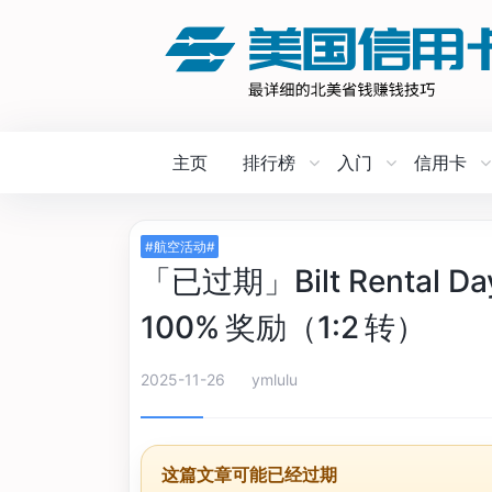
主页
排行榜
入门
信用卡
#航空活动#
「已过期」Bilt Rental Da
100% 奖励（1:2 转）
2025-11-26
ymlulu
这篇文章可能已经过期