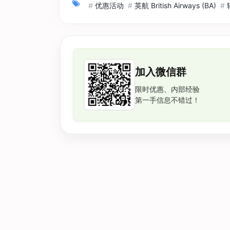
#
优惠活动
#
英航 British Airways (BA)
#
加入微信群
限时优惠、内部经验
第一手信息不错过！