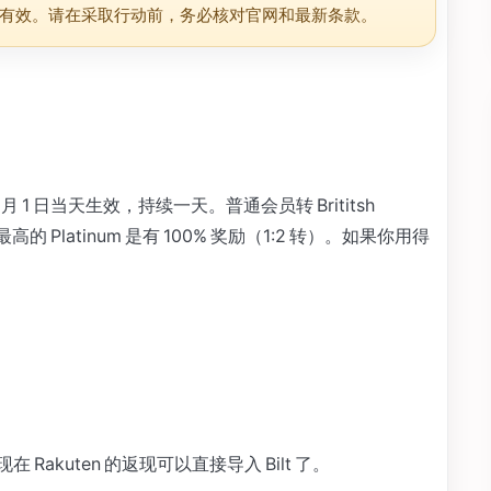
有效。请在采取行动前，务必核对官网和最新条款。
在 12 月 1 日当天生效，持续一天。普通会员转 Brititsh
。最高的 Platinum 是有 100% 奖励（1:2 转）。如果你用得
现在 Rakuten 的返现可以直接导入 Bilt 了。