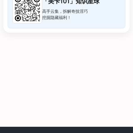
「美卡101」知识星球
高手云集，拆解奇技淫巧
挖掘隐藏福利！