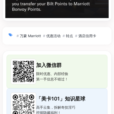
#
万豪 Marriott
#
优惠活动
#
转点
#
酒店信用卡
加入微信群
限时优惠、内部经验
第一手信息不错过！
「美卡101」知识星球
高手云集，拆解奇技淫巧
挖掘隐藏福利！