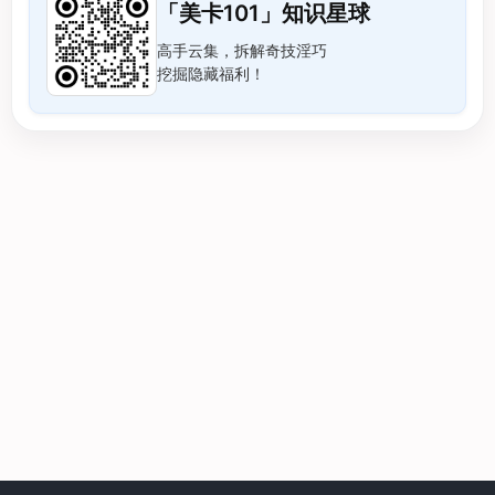
「美卡101」知识星球
高手云集，拆解奇技淫巧
挖掘隐藏福利！