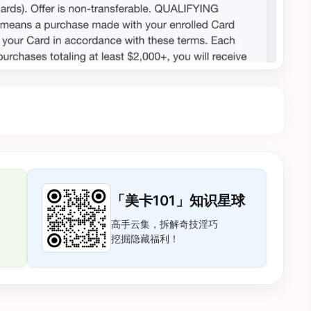
「美卡101」知识星球
高手云集，拆解奇技淫巧
挖掘隐藏福利！