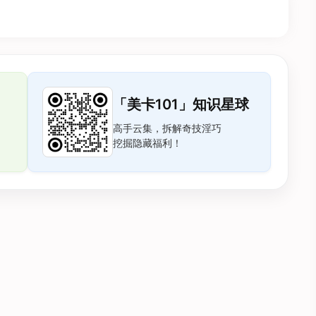
「美卡101」知识星球
高手云集，拆解奇技淫巧
挖掘隐藏福利！