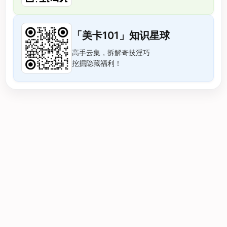
「美卡101」知识星球
高手云集，拆解奇技淫巧
挖掘隐藏福利！