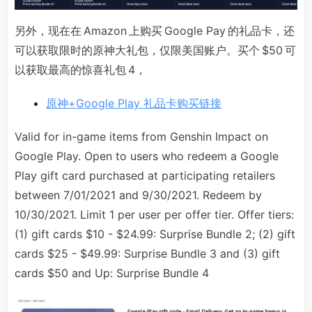
另外，现在在 Amazon 上购买 Google Pay 的礼品卡，还
可以获取限时的原神大礼包，仅限美国账户。买个 $50 可
以获取最高的惊喜礼包 4，
原神+Google Play 礼品卡购买链接
Valid for in-game items from Genshin Impact on
Google Play. Open to users who redeem a Google
Play gift card purchased at participating retailers
between 7/01/2021 and 9/30/2021. Redeem by
10/30/2021. Limit 1 per user per offer tier. Offer tiers:
(1) gift cards $10 - $24.99: Surprise Bundle 2; (2) gift
cards $25 - $49.99: Surprise Bundle 3 and (3) gift
cards $50 and Up: Surprise Bundle 4