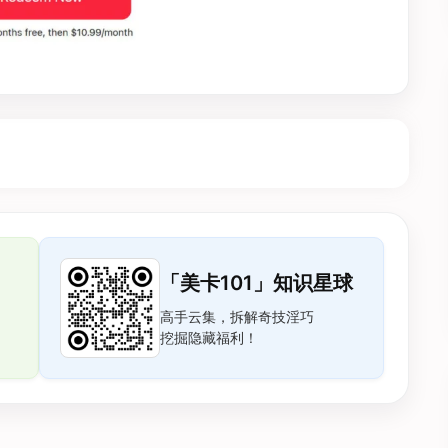
「美卡101」知识星球
高手云集，拆解奇技淫巧
挖掘隐藏福利！