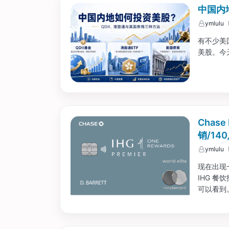
中国内
ymlulu
有不少美
美股。今
Chase
销/14
ymlulu
现在出现一个
IHG 餐
可以看到。