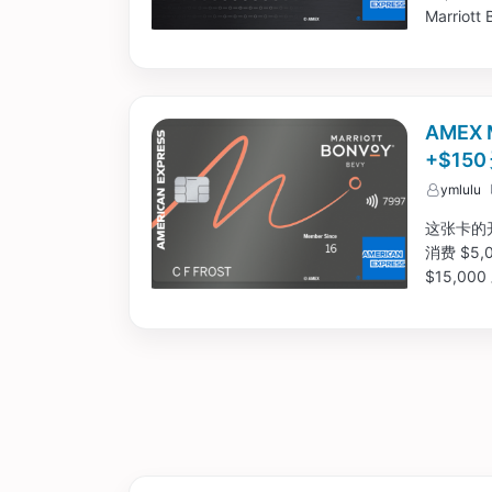
Marri
本身这张卡
$650 
AMEX 
+$15
ymlulu
这张卡的开卡
消费 $
$15,0