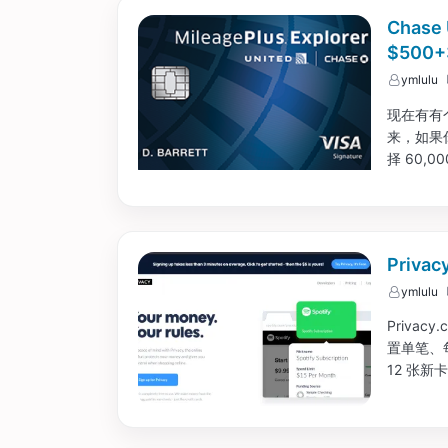
Chase
$500+
ymlulu
现在有有个
来，如果你
择 60
内，那选择
Priv
ymlulu
Priva
置单笔、
12 张
信息被商家