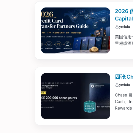
2026
Capita
ymlulu
美国信用
里程或酒
四张 
ymlulu
Chase
Cash、Ink
Rewards
史高奖励。