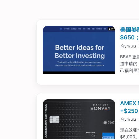
美国券
$65
ymlulu
BBAE
道申请的
己福利里面
AMEX M
+$25
ymlulu
现在这张卡
$6,00